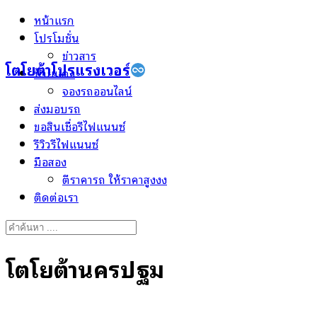
Skip
หน้าแรก
to
โปรโมชั่น
content
ข่าวสาร
โตโยต้าโปรแรงเวอร์
ป้ายแดง
จองรถออนไลน์
ส่งมอบรถ
ขอสินเชื่อรีไฟแนนซ์
รีวิวรีไฟแนนซ์
มือสอง
ตีราคารถ ให้ราคาสูงงง
ติดต่อเรา
Search
for:
โตโยต้านครปฐม