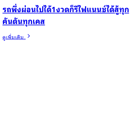
รถพึ่งผ่อนไปได้1งวดก็รีไฟแนนซ์ได้สู้ทุก
คันดันทุกเคส
ดูเพิ่มเติม..