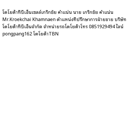
โตโยต้าทีบีเอ็นเซลล์เกริกชัย คำแน่น นาย เกริกชัย คำแน่น
Mr.Kroekchai Khamnaen ตำแหน่งที่ปรึกษาการฝ่ายขาย บริษัท
โตโยต้าทีบีเอ็นจำกัด จำหน่ายรถโตโยต้าโทร 0851929494 ไลน์
pongpang162 โตโยต้าTBN