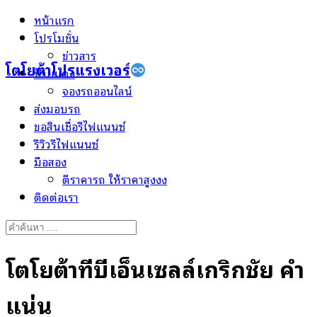
Skip
หน้าแรก
to
โปรโมชั่น
content
ข่าวสาร
โตโยต้าโปรแรงเวอร์
ป้ายแดง
จองรถออนไลน์
ส่งมอบรถ
ขอสินเชื่อรีไฟแนนซ์
รีวิวรีไฟแนนซ์
มือสอง
ตีราคารถ ให้ราคาสูงงง
ติดต่อเรา
Search
for:
โตโยต้าทีบีเอ็นเซลล์เกริกชัย คำ
แน่น