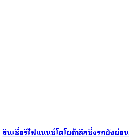
สินเชื่อรีไฟแนนซ์โตโยต้าลีสซิ่งรถยังผ่อน