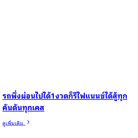
รถพึ่งผ่อนไปได้1งวดก็รีไฟแนนซ์ได้สู้ทุก
คันดันทุกเคส
ดูเพิ่มเติม..