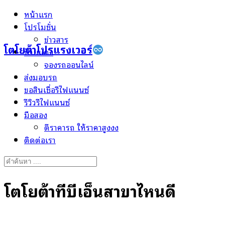
Skip
หน้าแรก
to
โปรโมชั่น
content
ข่าวสาร
โตโยต้าโปรแรงเวอร์
ป้ายแดง
จองรถออนไลน์
ส่งมอบรถ
ขอสินเชื่อรีไฟแนนซ์
รีวิวรีไฟแนนซ์
มือสอง
ตีราคารถ ให้ราคาสูงงง
ติดต่อเรา
Search
for:
โตโยต้าทีบีเอ็นสาขาไหนดี