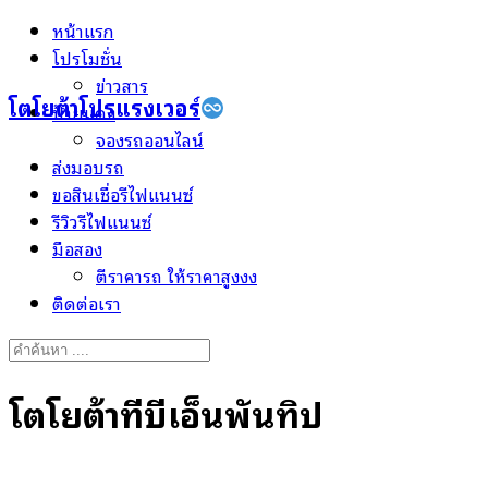
Skip
หน้าแรก
to
โปรโมชั่น
content
ข่าวสาร
โตโยต้าโปรแรงเวอร์
ป้ายแดง
จองรถออนไลน์
ส่งมอบรถ
ขอสินเชื่อรีไฟแนนซ์
รีวิวรีไฟแนนซ์
มือสอง
ตีราคารถ ให้ราคาสูงงง
ติดต่อเรา
Search
for:
โตโยต้าทีบีเอ็นพันทิป