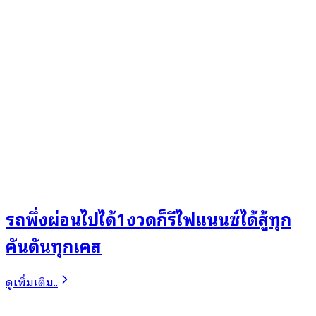
รถพึ่งผ่อนไปได้1งวดก็รีไฟแนนซ์ได้สู้ทุก
คันดันทุกเคส
ดูเพิ่มเติม..