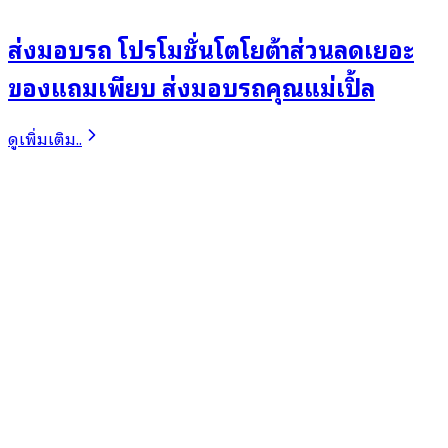
ส่งมอบรถ โปรโมชั่นโตโยต้าส่วนลดเยอะ
ของแถมเพียบ ส่งมอบรถคุณแม่เปิ้ล
ดูเพิ่มเติม..