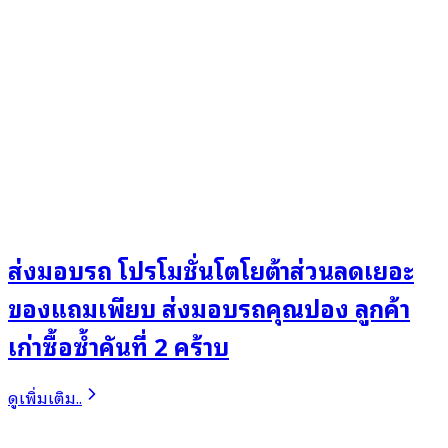
ส่งมอบรถ โปรโมชั่นโตโยต้าส่วนลดเยอะ
ของแถมเพียบ ส่งมอบรถคุณปอง ลูกค้า
เก่าซื้อซ้ำคันที่ 2 คร้าบ
ดูเพิ่มเติม..