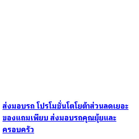
ส่งมอบรถ โปรโมชั่นโตโยต้าส่วนลดเยอะ
ของแถมเพียบ ส่งมอบรถคุณยุ้ยและ
ครอบครัว