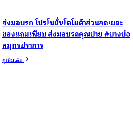
ส่งมอบรถ โปรโมชั่นโตโยต้าส่วนลดเยอะ
ของแถมเพียบ ส่งมอบรถคุณปาย #บางบ่อ
สมุทรปราการ
ดูเพิ่มเติม..