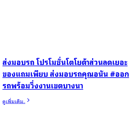
ส่งมอบรถ โปรโมชั่นโตโยต้าส่วนลดเยอะ
ของแถมเพียบ ส่งมอบรถคุณอนัน #ออก
รถพร้อมวิ่งงานเขตบางนา
ดูเพิ่มเติม..