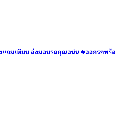
องแถมเพียบ ส่งมอบรถคุณอนัน #ออกรถพร้อ