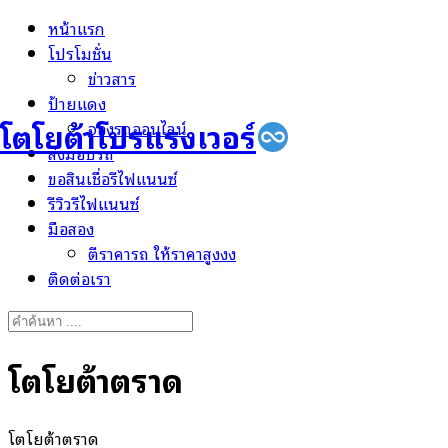
Skip
หน้าแรก
to
โปรโมชั่น
content
ข่าวสาร
ป้ายแดง
โตโยต้าโปรแรงเวอร์
จองรถออนไลน์
ส่งมอบรถ
ขอสินเชื่อรีไฟแนนซ์
รีวิวรีไฟแนนซ์
มือสอง
ตีราคารถ ให้ราคาสูงงง
ติดต่อเรา
Search
for:
โตโยต้าตราด
โตโยต้าตราด