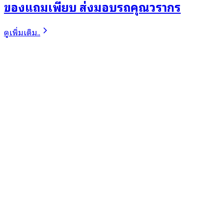
ของแถมเพียบ ส่งมอบรถคุณวรากร
ดูเพิ่มเติม..