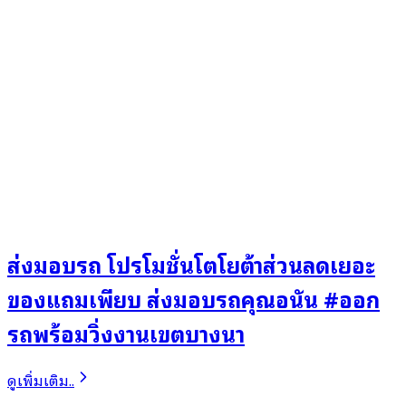
ส่งมอบรถ โปรโมชั่นโตโยต้าส่วนลดเยอะ
ของแถมเพียบ ส่งมอบรถคุณอนัน #ออก
รถพร้อมวิ่งงานเขตบางนา
ดูเพิ่มเติม..