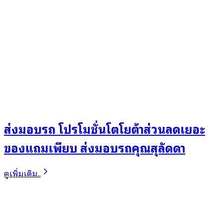
ส่งมอบรถ โปรโมชั่นโตโยต้าส่วนลดเยอะ
ของแถมเพียบ ส่งมอบรถคุณสุลัดดา
ดูเพิ่มเติม..