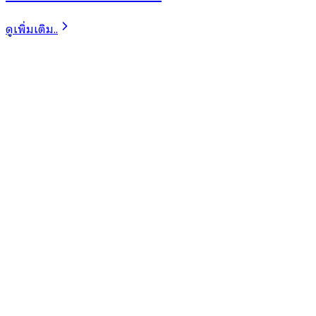
ดูเพิ่มเติม..