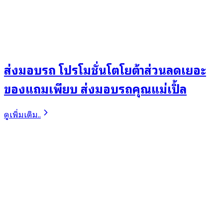
ส่งมอบรถ โปรโมชั่นโตโยต้าส่วนลดเยอะ
ของแถมเพียบ ส่งมอบรถคุณแม่เปิ้ล
ดูเพิ่มเติม..