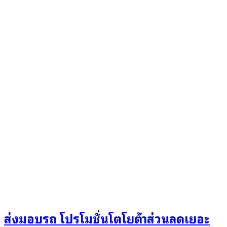
ส่งมอบรถ โปรโมชั่นโตโยต้าส่วนลดเยอะ