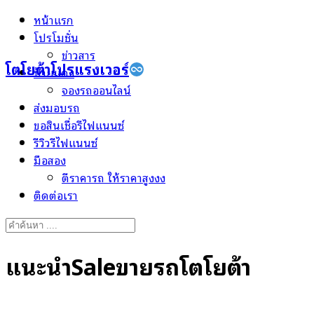
Skip
หน้าแรก
to
โปรโมชั่น
content
ข่าวสาร
โตโยต้าโปรแรงเวอร์
ป้ายแดง
จองรถออนไลน์
ส่งมอบรถ
ขอสินเชื่อรีไฟแนนซ์
รีวิวรีไฟแนนซ์
มือสอง
ตีราคารถ ให้ราคาสูงงง
ติดต่อเรา
Search
for:
แนะนำSaleขายรถโตโยต้า