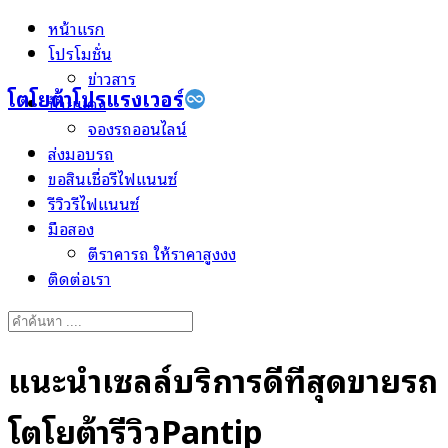
Skip
หน้าแรก
to
โปรโมชั่น
content
ข่าวสาร
โตโยต้าโปรแรงเวอร์
ป้ายแดง
จองรถออนไลน์
ส่งมอบรถ
ขอสินเชื่อรีไฟแนนซ์
รีวิวรีไฟแนนซ์
มือสอง
ตีราคารถ ให้ราคาสูงงง
ติดต่อเรา
Search
for:
แนะนำเซลล์บริการดีที่สุดขายรถ
โตโยต้ารีวิวPantip