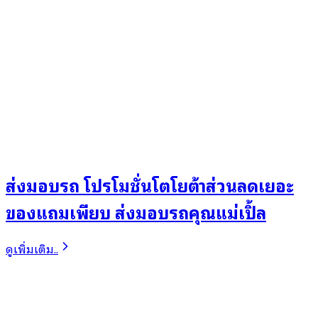
ส่งมอบรถ โปรโมชั่นโตโยต้าส่วนลดเยอะ
ของแถมเพียบ ส่งมอบรถคุณแม่เปิ้ล
ดูเพิ่มเติม..