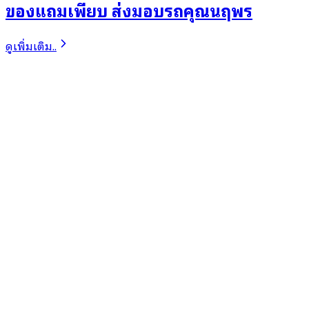
ของแถมเพียบ ส่งมอบรถคุณนฤพร
ดูเพิ่มเติม..