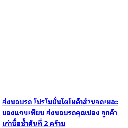
ส่งมอบรถ โปรโมชั่นโตโยต้าส่วนลดเยอะ
ของแถมเพียบ ส่งมอบรถคุณปอง ลูกค้า
เก่าซื้อซ้ำคันที่ 2 คร้าบ