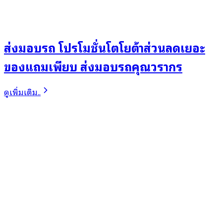
ส่งมอบรถ โปรโมชั่นโตโยต้าส่วนลดเยอะ
ของแถมเพียบ ส่งมอบรถคุณวรากร
ดูเพิ่มเติม..