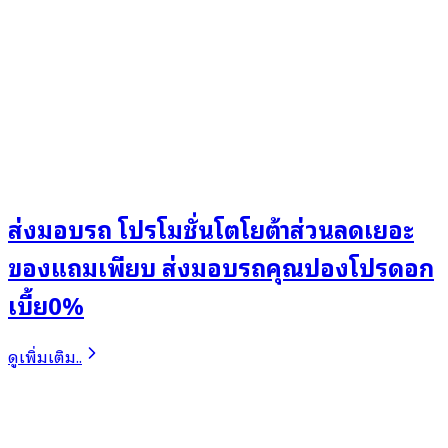
ส่งมอบรถ โปรโมชั่นโตโยต้าส่วนลดเยอะ
ของแถมเพียบ ส่งมอบรถคุณปองโปรดอก
เบี้ย0%
ดูเพิ่มเติม..