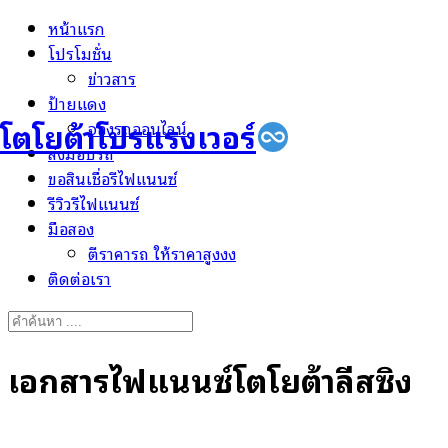
Skip
หน้าแรก
to
โปรโมชั่น
content
ข่าวสาร
ป้ายแดง
โตโยต้าโปรแรงเวอร์
จองรถออนไลน์
ส่งมอบรถ
ขอสินเชื่อรีไฟแนนซ์
รีวิวรีไฟแนนซ์
มือสอง
ตีราคารถ ให้ราคาสูงงง
ติดต่อเรา
Search
for:
เอกสารไฟแนนซ์โตโยต้าลีสซิ่ง