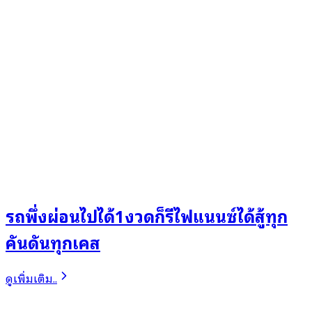
รถพึ่งผ่อนไปได้1งวดก็รีไฟแนนซ์ได้สู้ทุก
คันดันทุกเคส
ดูเพิ่มเติม..