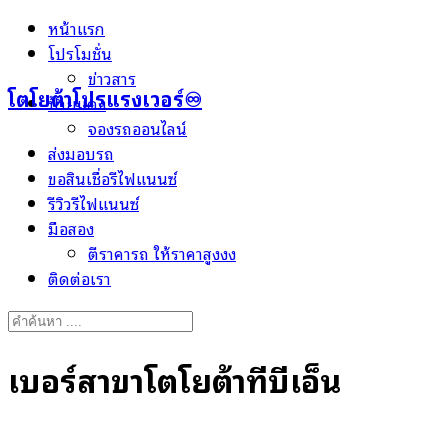
Skip
หน้าแรก
to
โปรโมชั่น
content
ข่าวสาร
โตโยต้าโปรแรงเวอร์♾️
ป้ายแดง
จองรถออนไลน์
ส่งมอบรถ
ขอสินเชื่อรีไฟแนนซ์
รีวิวรีไฟแนนซ์
มือสอง
ตีราคารถ ให้ราคาสูงงง
ติดต่อเรา
Search
for:
เบอร์สาขาโตโยต้าทีบีเอ็น