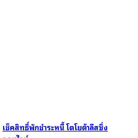
เช็คสิทธิ์พักชำระหนี้ โตโยต้าลีสซิ่ง