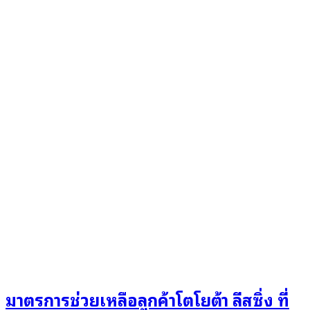
มาตรการช่วยเหลือลูกค้าโตโยต้า ลีสซิ่ง ที่