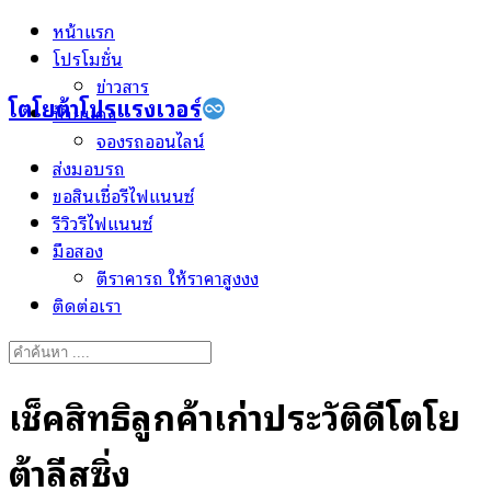
Skip
หน้าแรก
to
โปรโมชั่น
content
ข่าวสาร
โตโยต้าโปรแรงเวอร์
ป้ายแดง
จองรถออนไลน์
ส่งมอบรถ
ขอสินเชื่อรีไฟแนนซ์
รีวิวรีไฟแนนซ์
มือสอง
ตีราคารถ ให้ราคาสูงงง
ติดต่อเรา
Search
for:
เช็คสิทธิ์ลูกค้าเก่าประวัติดีโตโย
ต้าลีสซิ่ง