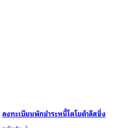
ลงทะเบียนพักชำระหนี้โตโยต้าลีสซิ่ง