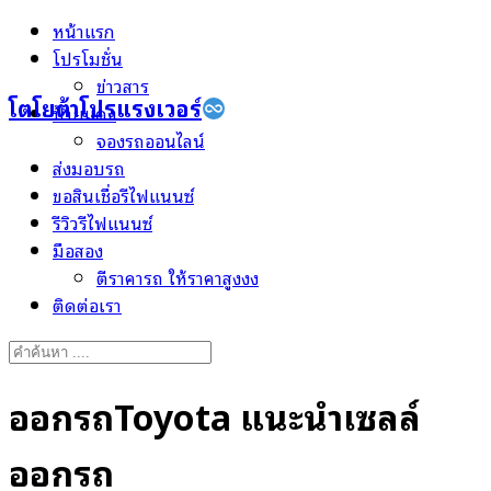
Skip
หน้าแรก
to
โปรโมชั่น
content
ข่าวสาร
โตโยต้าโปรแรงเวอร์
ป้ายแดง
จองรถออนไลน์
ส่งมอบรถ
ขอสินเชื่อรีไฟแนนซ์
รีวิวรีไฟแนนซ์
มือสอง
ตีราคารถ ให้ราคาสูงงง
ติดต่อเรา
Search
for:
ออกรถToyota แนะนำเซลล์
ออกรถ