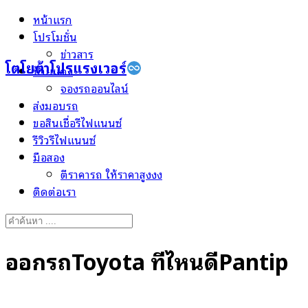
Skip
หน้าแรก
to
โปรโมชั่น
content
ข่าวสาร
โตโยต้าโปรแรงเวอร์
ป้ายแดง
จองรถออนไลน์
ส่งมอบรถ
ขอสินเชื่อรีไฟแนนซ์
รีวิวรีไฟแนนซ์
มือสอง
ตีราคารถ ให้ราคาสูงงง
ติดต่อเรา
Search
for:
ออกรถToyota ที่ไหนดีPantip