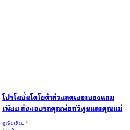
โปรโมชั่นโตโยต้าส่วนลดเยอะของแถม
เพียบ ส่งมอบรถคุณพ่อทวีพูนและคุณแม่
ดูเพิ่มเติม..