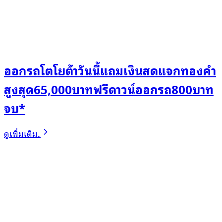
ออกรถโตโยต้าวันนี้แถมเงินสดแจกทองคำ
สูงสุด65,000บาทฟรีดาวน์ออกรถ800บาท
จบ*
ดูเพิ่มเติม..