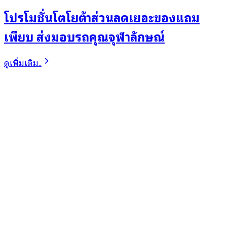
โปรโมชั่นโตโยต้าส่วนลดเยอะของแถม
เพียบ ส่งมอบรถคุณจุฬาลักษณ์
ดูเพิ่มเติม..