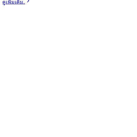
ดูเพิ่มเติม..