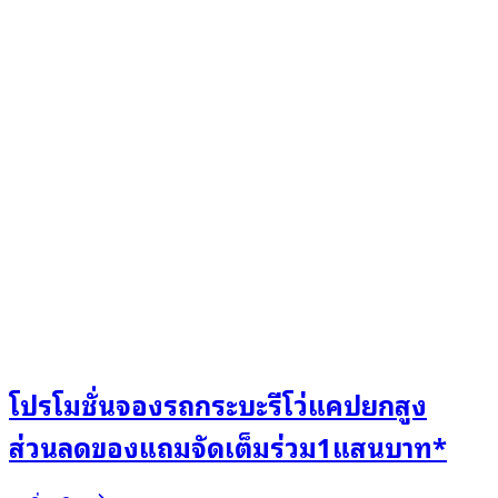
โปรโมชั่นจองรถกระบะรีโว่แคปยกสูง
ส่วนลดของแถมจัดเต็มร่วม1แสนบาท*