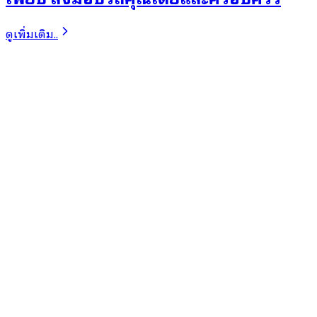
ดูเพิ่มเติม..