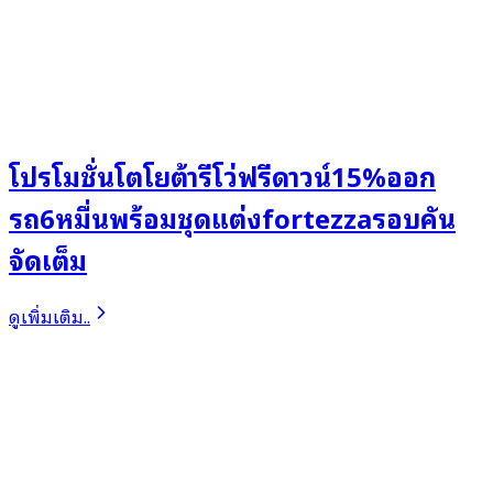
โปรโมชั่นโตโยต้ารีโว่ฟรีดาวน์15%ออก
รถ6หมื่นพร้อมชุดแต่งfortezzaรอบคัน
จัดเต็ม
ดูเพิ่มเติม..