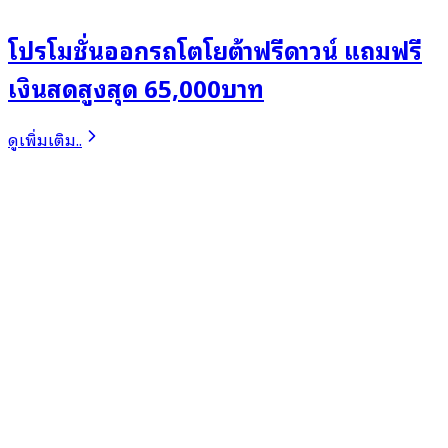
โปรโมชั่นออกรถโตโยต้าฟรีดาวน์ แถมฟรี
เงินสดสูงสุด 65,000บาท
ดูเพิ่มเติม..