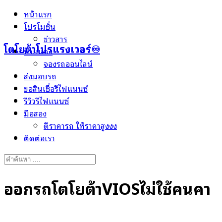
Skip
หน้าแรก
to
โปรโมชั่น
content
ข่าวสาร
โตโยต้าโปรแรงเวอร์♾️
ป้ายแดง
จองรถออนไลน์
ส่งมอบรถ
ขอสินเชื่อรีไฟแนนซ์
รีวิวรีไฟแนนซ์
มือสอง
ตีราคารถ ให้ราคาสูงงง
ติดต่อเรา
Search
for:
ออกรถโตโยต้าVIOSไม่ใช้คนค้ำ