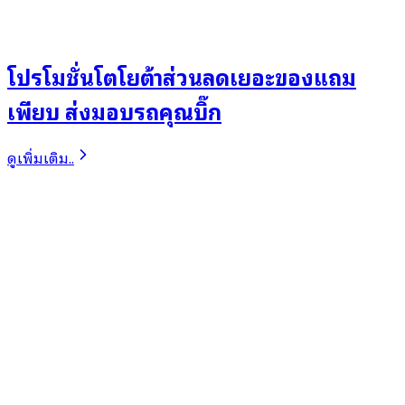
โปรโมชั่นโตโยต้าส่วนลดเยอะของแถม
เพียบ ส่งมอบรถคุณบิ๊ก
ดูเพิ่มเติม..