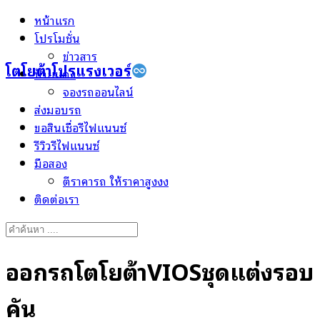
Skip
หน้าแรก
to
โปรโมชั่น
content
ข่าวสาร
โตโยต้าโปรแรงเวอร์
ป้ายแดง
จองรถออนไลน์
ส่งมอบรถ
ขอสินเชื่อรีไฟแนนซ์
รีวิวรีไฟแนนซ์
มือสอง
ตีราคารถ ให้ราคาสูงงง
ติดต่อเรา
Search
for:
ออกรถโตโยต้าVIOSชุดแต่งรอบ
คัน