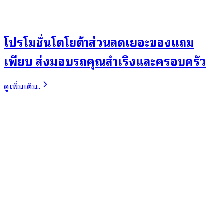
โปรโมชั่นโตโยต้าส่วนลดเยอะของแถม
เพียบ ส่งมอบรถคุณสำเริงและครอบครัว
ดูเพิ่มเติม..