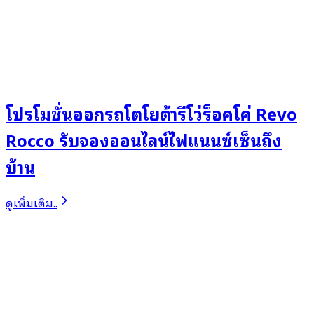
โปรโมชั่นออกรถโตโยต้ารีโว่ร็อคโค่ Revo
Rocco รับจองออนไลน์ไฟแนนซ์เซ็นถึง
บ้าน
ดูเพิ่มเติม..