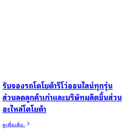
รับจองรถโตโยต้ารีโว่ออนไลน์ทุกรุ่น
ส่วนลดลูกค้าเก่าและบริษัทผลิตชิ้นส่วน
อะไหล่โตโยต้า
ดูเพิ่มเติม..