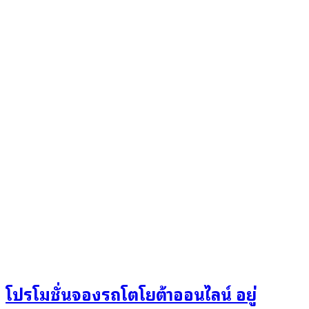
โปรโมชั่นจองรถโตโยต้าออนไลน์ อยู่