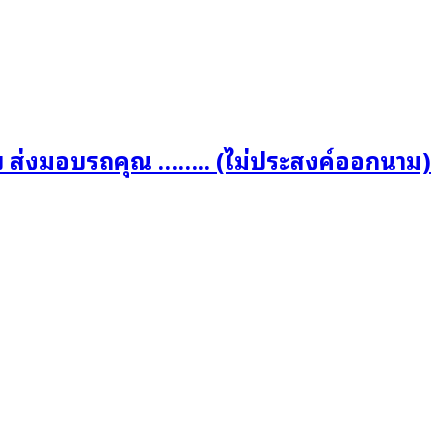
บ ส่งมอบรถคุณ …….. (ไม่ประสงค์ออกนาม)