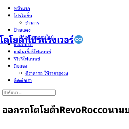
Skip
หน้าแรก
to
โปรโมชั่น
content
ข่าวสาร
ป้ายแดง
โตโยต้าโปรแรงเวอร์
จองรถออนไลน์
ส่งมอบรถ
ขอสินเชื่อรีไฟแนนซ์
รีวิวรีไฟแนนซ์
มือสอง
ตีราคารถ ให้ราคาสูงงง
ติดต่อเรา
Search
for:
ออกรถโตโยต้าRevoRoccoนามบริ