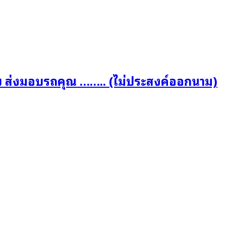
บ ส่งมอบรถคุณ …….. (ไม่ประสงค์ออกนาม)