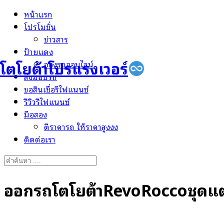
Skip
หน้าแรก
to
โปรโมชั่น
content
ข่าวสาร
ป้ายแดง
โตโยต้าโปรแรงเวอร์
จองรถออนไลน์
ส่งมอบรถ
ขอสินเชื่อรีไฟแนนซ์
รีวิวรีไฟแนนซ์
มือสอง
ตีราคารถ ให้ราคาสูงงง
ติดต่อเรา
Search
for:
ออกรถโตโยต้าRevoRoccoชุดแต