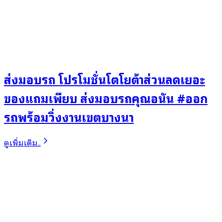
ส่งมอบรถ โปรโมชั่นโตโยต้าส่วนลดเยอะ
ของแถมเพียบ ส่งมอบรถคุณอนัน #ออก
รถพร้อมวิ่งงานเขตบางนา
ดูเพิ่มเติม..