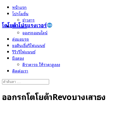
Skip
หน้าแรก
to
โปรโมชั่น
content
ข่าวสาร
โตโยต้าโปรแรงเวอร์
ป้ายแดง
จองรถออนไลน์
ส่งมอบรถ
ขอสินเชื่อรีไฟแนนซ์
รีวิวรีไฟแนนซ์
มือสอง
ตีราคารถ ให้ราคาสูงงง
ติดต่อเรา
Search
for:
ออกรถโตโยต้าRevoบางเสาธง