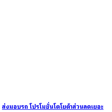
ส่งมอบรถ โปรโมชั่นโตโยต้าส่วนลดเยอะ