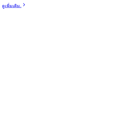
ดูเพิ่มเติม..