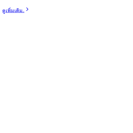
ดูเพิ่มเติม..