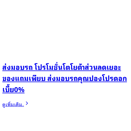
ส่งมอบรถ โปรโมชั่นโตโยต้าส่วนลดเยอะ
ของแถมเพียบ ส่งมอบรถคุณปองโปรดอก
เบี้ย0%
ดูเพิ่มเติม..