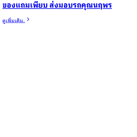
ของแถมเพียบ ส่งมอบรถคุณนฤพร
ดูเพิ่มเติม..