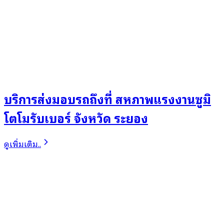
บริการส่งมอบรถถึงที่ สหภาพแรงงานซูมิ
โตโมรับเบอร์ จังหวัด ระยอง
ดูเพิ่มเติม..