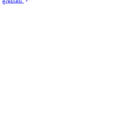
ดูเพิ่มเติม..