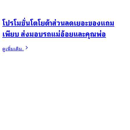
โปรโมชั่นโตโยต้าส่วนลดเยอะของแถม
เพียบ ส่งมอบรถแม่อ้อยและคุณพ่อ
ดูเพิ่มเติม..