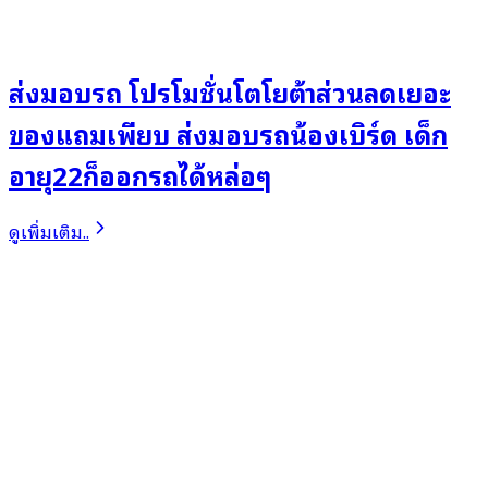
ส่งมอบรถ โปรโมชั่นโตโยต้าส่วนลดเยอะ
ของแถมเพียบ ส่งมอบรถน้องเบิร์ด เด็ก
อายุ22ก็ออกรถได้หล่อๆ
ดูเพิ่มเติม..