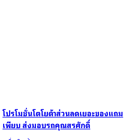
โปรโมชั่นโตโยต้าส่วนลดเยอะของแถม
เพียบ ส่งมอบรถคุณสรศักดิ์