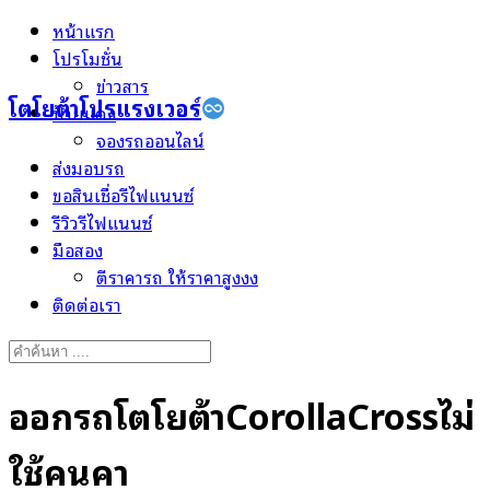
Skip
หน้าแรก
to
โปรโมชั่น
content
ข่าวสาร
โตโยต้าโปรแรงเวอร์
ป้ายแดง
จองรถออนไลน์
ส่งมอบรถ
ขอสินเชื่อรีไฟแนนซ์
รีวิวรีไฟแนนซ์
มือสอง
ตีราคารถ ให้ราคาสูงงง
ติดต่อเรา
Search
for:
ออกรถโตโยต้าCorollaCrossไม่
ใช้คนค้ำ