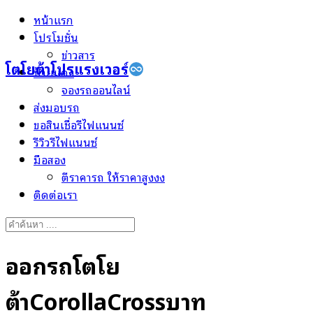
Skip
หน้าแรก
to
โปรโมชั่น
content
ข่าวสาร
โตโยต้าโปรแรงเวอร์
ป้ายแดง
จองรถออนไลน์
ส่งมอบรถ
ขอสินเชื่อรีไฟแนนซ์
รีวิวรีไฟแนนซ์
มือสอง
ตีราคารถ ให้ราคาสูงงง
ติดต่อเรา
Search
for:
ออกรถโตโย
ต้าCorollaCrossบาท