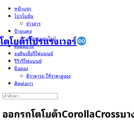
Skip
หน้าแรก
to
โปรโมชั่น
content
ข่าวสาร
ป้ายแดง
โตโยต้าโปรแรงเวอร์
จองรถออนไลน์
ส่งมอบรถ
ขอสินเชื่อรีไฟแนนซ์
รีวิวรีไฟแนนซ์
มือสอง
ตีราคารถ ให้ราคาสูงงง
ติดต่อเรา
Search
for:
ออกรถโตโยต้าCorollaCrossบา