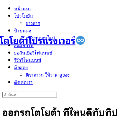
Skip
หน้าแรก
to
โปรโมชั่น
content
ข่าวสาร
ป้ายแดง
โตโยต้าโปรแรงเวอร์
จองรถออนไลน์
ส่งมอบรถ
ขอสินเชื่อรีไฟแนนซ์
รีวิวรีไฟแนนซ์
มือสอง
ตีราคารถ ให้ราคาสูงงง
ติดต่อเรา
Search
for:
ออกรถโตโยต้า ที่ไหนดีทับทิป