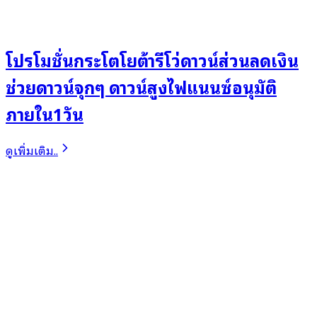
โปรโมชั่นกระโตโยต้ารีโว่ดาวน์ส่วนลดเงิน
ช่วยดาวน์จุกๆ ดาวน์สูงไฟแนนซ์อนุมัติ
ภายใน1วัน
ดูเพิ่มเติม..