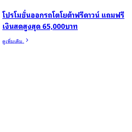
โปรโมชั่นออกรถโตโยต้าฟรีดาวน์ แถมฟรี
เงินสดสูงสุด 65,000บาท
ดูเพิ่มเติม..