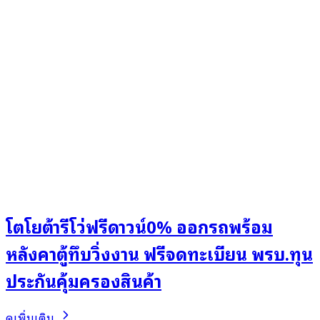
โตโยต้ารีโว่ฟรีดาวน์0% ออกรถพร้อม
หลังคาตู้ทึบวิ่งงาน ฟรีจดทะเบียน พรบ.ทุน
ประกันคุ้มครองสินค้า
ดูเพิ่มเติม..