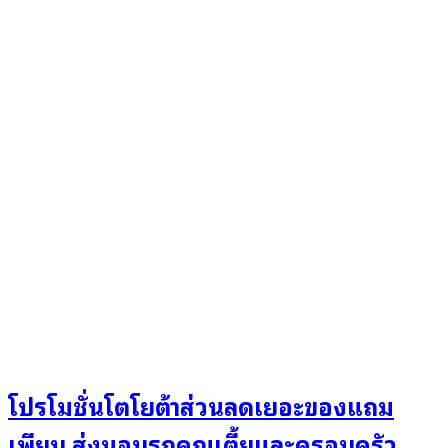
โปรโมชั่นโตโยต้าส่วนลดเยอะของแถม
เพียบ ส่งมอบรถคุณเตี้ยและครอบครัว