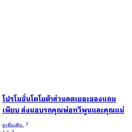
โปรโมชั่นโตโยต้าส่วนลดเยอะของแถม
เพียบ ส่งมอบรถคุณพ่อทวีพูนและคุณแม่
ดูเพิ่มเติม..