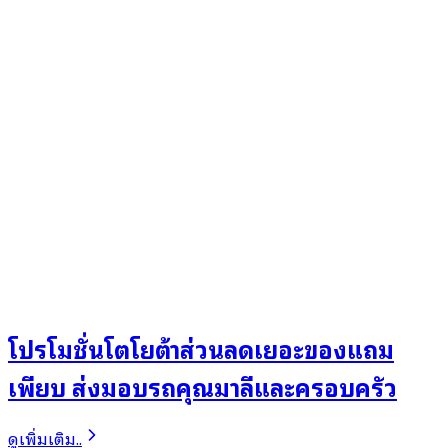
โปรโมชั่นโตโยต้าส่วนลดเยอะของแถม
เพียบ ส่งมอบรถคุณมาลีและครอบครัว
ดูเพิ่มเติม..