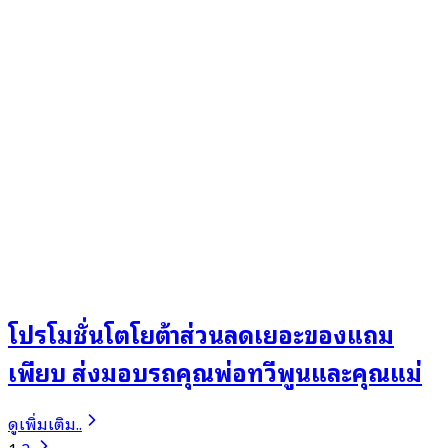
โปรโมชั่นโตโยต้าส่วนลดเยอะของแถม
เพียบ ส่งมอบรถคุณพ่อทวีพูนและคุณแม่
ดูเพิ่มเติม..