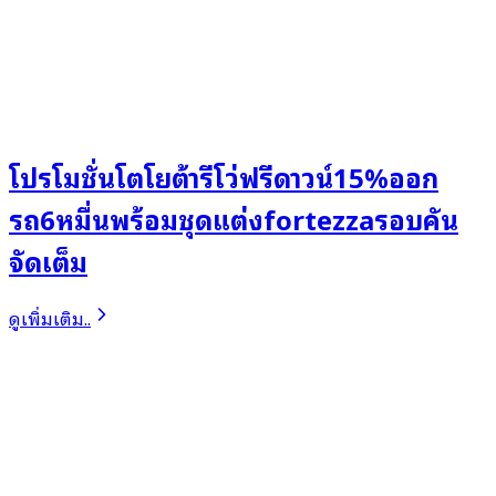
โปรโมชั่นโตโยต้ารีโว่ฟรีดาวน์15%ออก
รถ6หมื่นพร้อมชุดแต่งfortezzaรอบคัน
จัดเต็ม
ดูเพิ่มเติม..