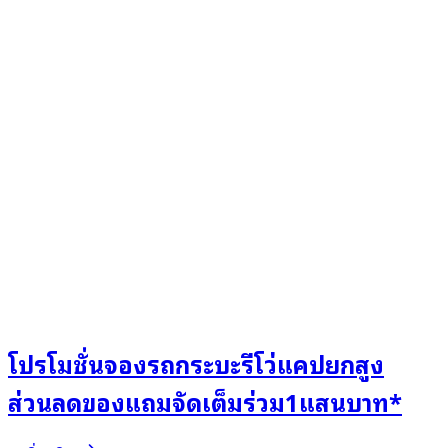
โปรโมชั่นจองรถกระบะรีโว่แคปยกสูง
ส่วนลดของแถมจัดเต็มร่วม1แสนบาท*