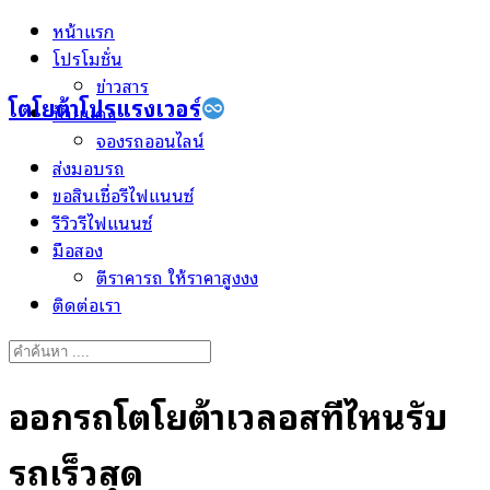
Skip
หน้าแรก
to
โปรโมชั่น
content
ข่าวสาร
โตโยต้าโปรแรงเวอร์
ป้ายแดง
จองรถออนไลน์
ส่งมอบรถ
ขอสินเชื่อรีไฟแนนซ์
รีวิวรีไฟแนนซ์
มือสอง
ตีราคารถ ให้ราคาสูงงง
ติดต่อเรา
Search
for:
ออกรถโตโยต้าเวลอสที่ไหนรับ
รถเร็วสุด