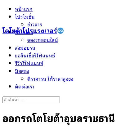
Skip
หน้าแรก
to
โปรโมชั่น
content
ข่าวสาร
โตโยต้าโปรแรงเวอร์
ป้ายแดง
จองรถออนไลน์
ส่งมอบรถ
ขอสินเชื่อรีไฟแนนซ์
รีวิวรีไฟแนนซ์
มือสอง
ตีราคารถ ให้ราคาสูงงง
ติดต่อเรา
Search
for:
ออกรถโตโยต้าอุบลราชธานี