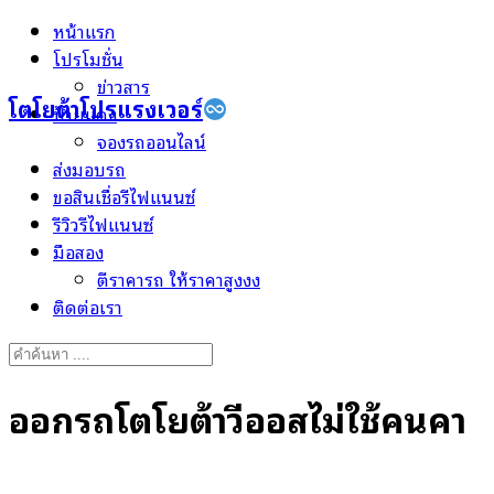
Skip
หน้าแรก
to
โปรโมชั่น
content
ข่าวสาร
โตโยต้าโปรแรงเวอร์
ป้ายแดง
จองรถออนไลน์
ส่งมอบรถ
ขอสินเชื่อรีไฟแนนซ์
รีวิวรีไฟแนนซ์
มือสอง
ตีราคารถ ให้ราคาสูงงง
ติดต่อเรา
Search
for:
ออกรถโตโยต้าวีออสไม่ใช้คนค้ำ