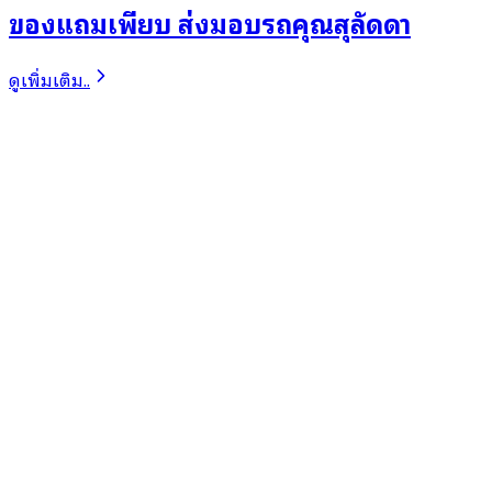
ของแถมเพียบ ส่งมอบรถคุณสุลัดดา
ดูเพิ่มเติม..