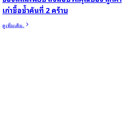
เก่าซื้อซ้ำคันที่ 2 คร้าบ
ดูเพิ่มเติม..