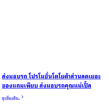
ส่งมอบรถ โปรโมชั่นโตโยต้าส่วนลดเยอะ
ของแถมเพียบ ส่งมอบรถคุณแม่เปิ้ล
ดูเพิ่มเติม..