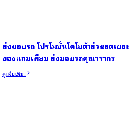
ส่งมอบรถ โปรโมชั่นโตโยต้าส่วนลดเยอะ
ของแถมเพียบ ส่งมอบรถคุณวรากร
ดูเพิ่มเติม..