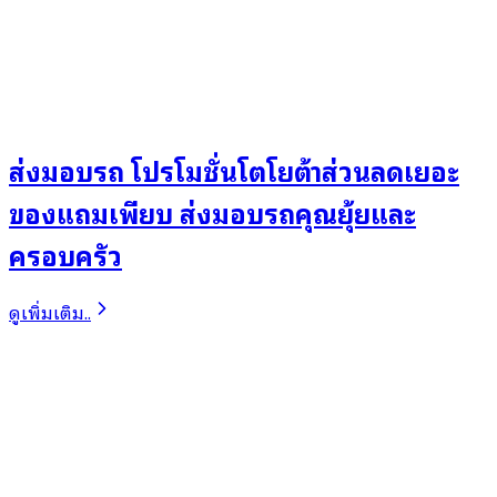
ส่งมอบรถ โปรโมชั่นโตโยต้าส่วนลดเยอะ
ของแถมเพียบ ส่งมอบรถคุณยุ้ยและ
ครอบครัว
ดูเพิ่มเติม..