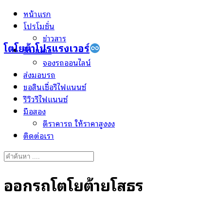
Skip
หน้าแรก
to
โปรโมชั่น
content
ข่าวสาร
โตโยต้าโปรแรงเวอร์
ป้ายแดง
จองรถออนไลน์
ส่งมอบรถ
ขอสินเชื่อรีไฟแนนซ์
รีวิวรีไฟแนนซ์
มือสอง
ตีราคารถ ให้ราคาสูงงง
ติดต่อเรา
Search
for:
ออกรถโตโยต้ายโสธร