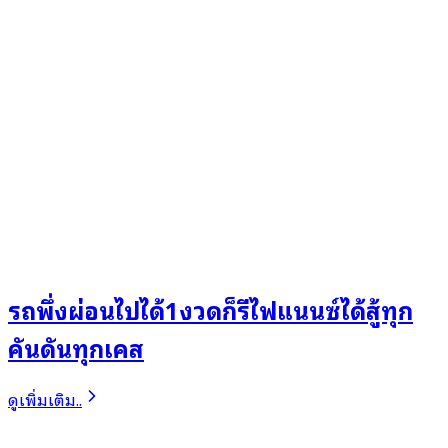
รถพึ่งผ่อนไปได้1งวดก็รีไฟแนนซ์ได้สู้ทุก
คันดันทุกเคส
ดูเพิ่มเติม..