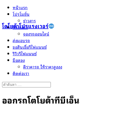
Skip
หน้าแรก
to
โปรโมชั่น
content
ข่าวสาร
โตโยต้าโปรแรงเวอร์
ป้ายแดง
จองรถออนไลน์
ส่งมอบรถ
ขอสินเชื่อรีไฟแนนซ์
รีวิวรีไฟแนนซ์
มือสอง
ตีราคารถ ให้ราคาสูงงง
ติดต่อเรา
Search
for:
ออกรถโตโยต้าทีบีเอ็น