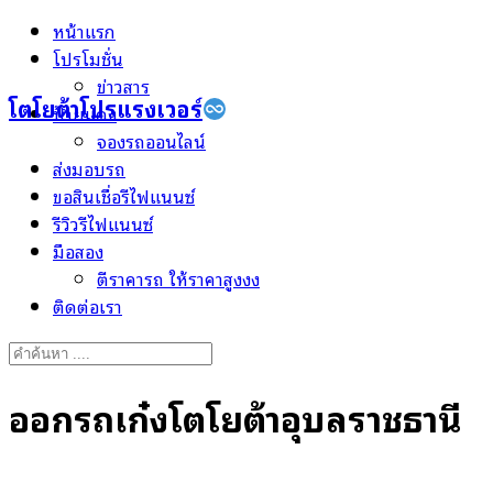
Skip
หน้าแรก
to
โปรโมชั่น
content
ข่าวสาร
โตโยต้าโปรแรงเวอร์
ป้ายแดง
จองรถออนไลน์
ส่งมอบรถ
ขอสินเชื่อรีไฟแนนซ์
รีวิวรีไฟแนนซ์
มือสอง
ตีราคารถ ให้ราคาสูงงง
ติดต่อเรา
Search
for:
ออกรถเก๋งโตโยต้าอุบลราชธานี