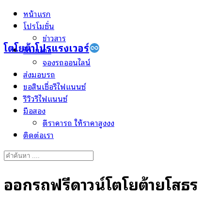
Skip
หน้าแรก
to
โปรโมชั่น
content
ข่าวสาร
โตโยต้าโปรแรงเวอร์
ป้ายแดง
จองรถออนไลน์
ส่งมอบรถ
ขอสินเชื่อรีไฟแนนซ์
รีวิวรีไฟแนนซ์
มือสอง
ตีราคารถ ให้ราคาสูงงง
ติดต่อเรา
Search
for:
ออกรถฟรีดาวน์โตโยต้ายโสธร