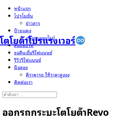
Skip
หน้าแรก
to
โปรโมชั่น
content
ข่าวสาร
ป้ายแดง
โตโยต้าโปรแรงเวอร์
จองรถออนไลน์
ส่งมอบรถ
ขอสินเชื่อรีไฟแนนซ์
รีวิวรีไฟแนนซ์
มือสอง
ตีราคารถ ให้ราคาสูงงง
ติดต่อเรา
Search
for:
ออกรถกระบะโตโยต้าRevo