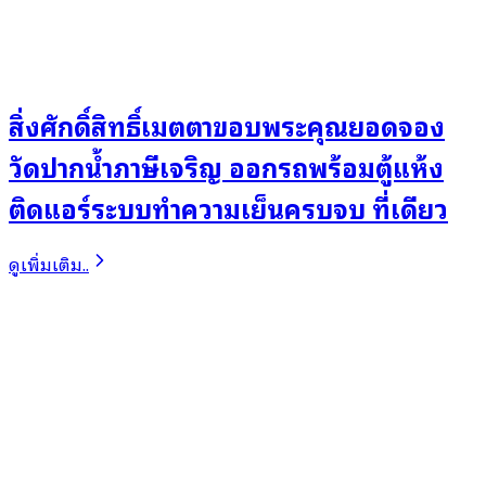
สิ่งศักดิ์สิทธิ์เมตตาขอบพระคุณยอดจอง
วัดปากน้ำภาษีเจริญ ออกรถพร้อมตู้แห้ง
ติดแอร์ระบบทำความเย็นครบจบ ที่เดียว
ดูเพิ่มเติม..