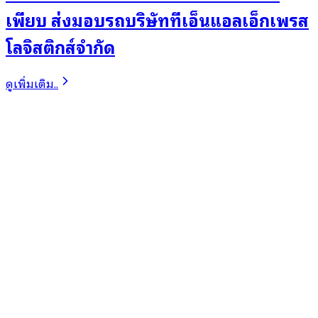
เพียบ ส่งมอบรถบริษัททีเอ็นแอลเอ็กเพรส
โลจิสติกส์จำกัด
ดูเพิ่มเติม..