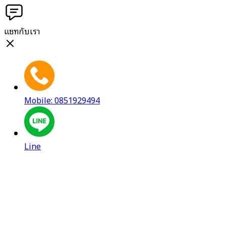
แชทกับเรา
Mobile: 0851929494
Line