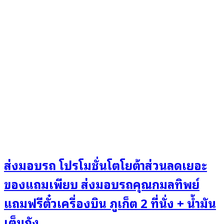
ส่งมอบรถ โปรโมชั่นโตโยต้าส่วนลดเยอะ
ของแถมเพียบ ส่งมอบรถคุณกมลทิพย์
แถมฟรีตั๋วเครื่องบิน ภูเก็ต 2 ที่นั่ง + น้ำมัน
เต็มถัง