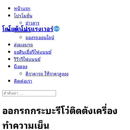
Skip
หน้าแรก
to
โปรโมชั่น
content
ข่าวสาร
โตโยต้าโปรแรงเวอร์
ป้ายแดง
จองรถออนไลน์
ส่งมอบรถ
ขอสินเชื่อรีไฟแนนซ์
รีวิวรีไฟแนนซ์
มือสอง
ตีราคารถ ให้ราคาสูงงง
ติดต่อเรา
Search
for:
ออกรถกระบะรีโว่ติดตั้งเครื่อง
ทำความเย็น