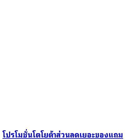
โปรโมชั่นโตโยต้าส่วนลดเยอะของแถม