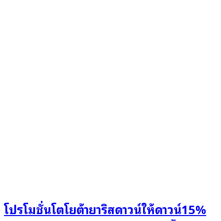
โปรโมชั่นโตโยต้ายาริสดาวน์ให้ดาวน์15%