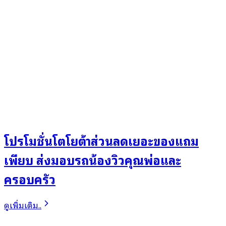
โปรโมชั่นโตโยต้าส่วนลดเยอะของแถม
เพียบ ส่งมอบรถน้องวิวคุณพ่อและ
ครอบครัว
ดูเพิ่มเติม..