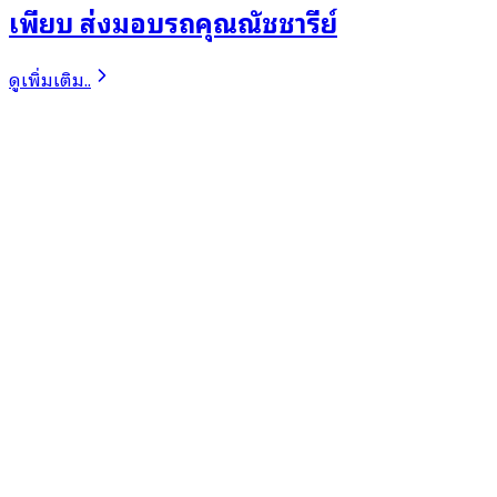
เพียบ ส่งมอบรถคุณณัชชารีย์
ดูเพิ่มเติม..