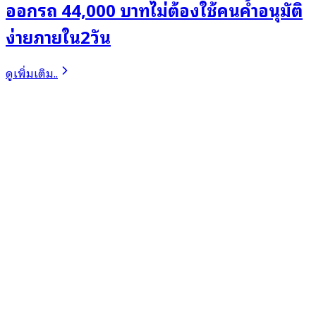
ออกรถ 44,000 บาทไม่ต้องใช้คนค้ำอนุมัติ
ง่ายภายใน2วัน
ดูเพิ่มเติม..