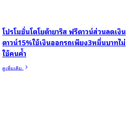
โปรโมชั่นโตโยต้ายาริส ฟรีดาวน์ส่วนลดเงิน
ดาวน์15%ใช้เงินออกรถเพียง3หมื่นบาทไม่
ใช้คนค้ำ
ดูเพิ่มเติม..