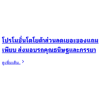
โปรโมชั่นโตโยต้าส่วนลดเยอะของแถม
เพียบ ส่งมอบรถคุณธนิษฐและภรรยา
ดูเพิ่มเติม..