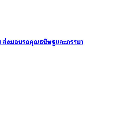
ยบ ส่งมอบรถคุณธนิษฐและภรรยา