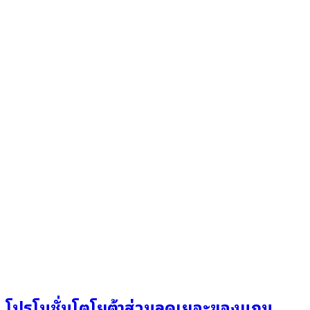
โปรโมชั่นโตโยต้าส่วนลดเยอะของแถม