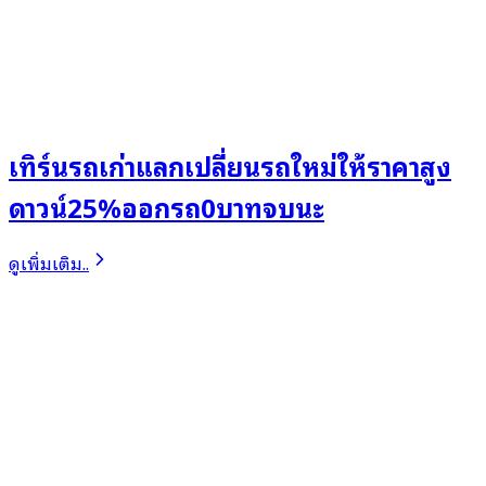
เทิร์นรถเก่าแลกเปลี่ยนรถใหม่ให้ราคาสูง
ดาวน์25%ออกรถ0บาทจบนะ
ดูเพิ่มเติม..