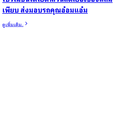
เพียบ ส่งมอบรถคุณอ๋อมแอ๋ม
ดูเพิ่มเติม..