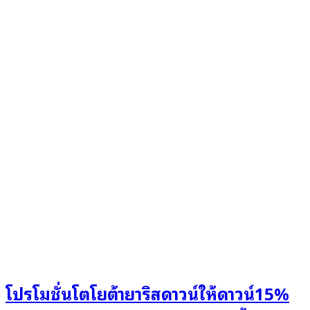
โปรโมชั่นโตโยต้ายาริสดาวน์ให้ดาวน์15%