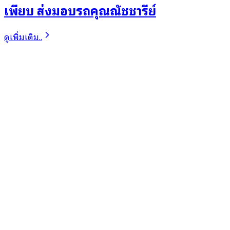
เพียบ ส่งมอบรถคุณณัชชารีย์
ดูเพิ่มเติม..