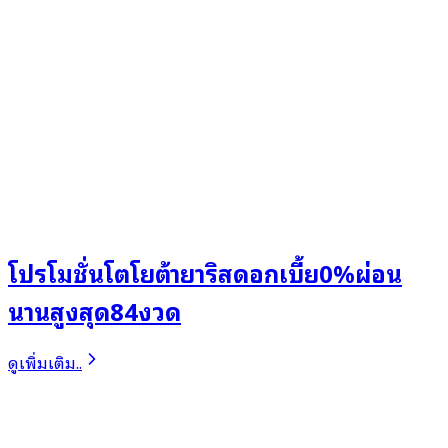
โปรโมชั่นโตโยต้ายาริสดอกเบี้ย0%ผ่อน
นานสูงสุด84งวด
ดูเพิ่มเติม..