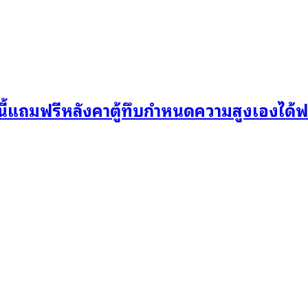
้แถมฟรีหลังคาตู้ทึบกำหนดความสูงเองได้ฟรี