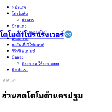
Skip
หน้าแรก
to
โปรโมชั่น
content
ข่าวสาร
ป้ายแดง
โตโยต้าโปรแรงเวอร์
จองรถออนไลน์
ส่งมอบรถ
ขอสินเชื่อรีไฟแนนซ์
รีวิวรีไฟแนนซ์
มือสอง
ตีราคารถ ให้ราคาสูงงง
ติดต่อเรา
Search
for:
ส่วนลดโตโยต้านครปฐม