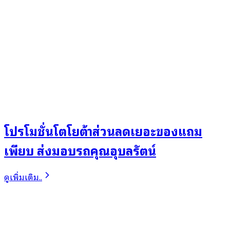
โปรโมชั่นโตโยต้าส่วนลดเยอะของแถม
เพียบ ส่งมอบรถคุณอุบลรัตน์
ดูเพิ่มเติม..