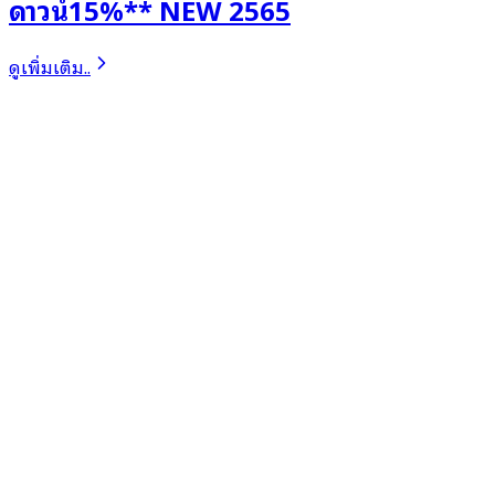
ดาวน์15%** NEW 2565
ดูเพิ่มเติม..