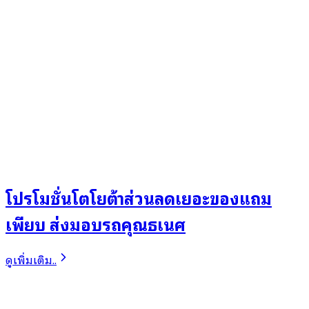
โปรโมชั่นโตโยต้าส่วนลดเยอะของแถม
เพียบ ส่งมอบรถคุณธเนศ
ดูเพิ่มเติม..