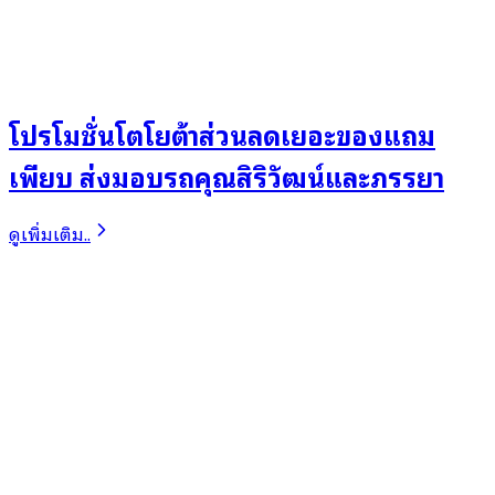
โปรโมชั่นโตโยต้าส่วนลดเยอะของแถม
เพียบ ส่งมอบรถคุณสิริวัฒน์และภรรยา
ดูเพิ่มเติม..