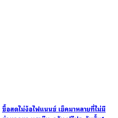
ซื้อสดไม่ง้อไฟแนนซ์ เช็คมาหลายที่ไม่มี