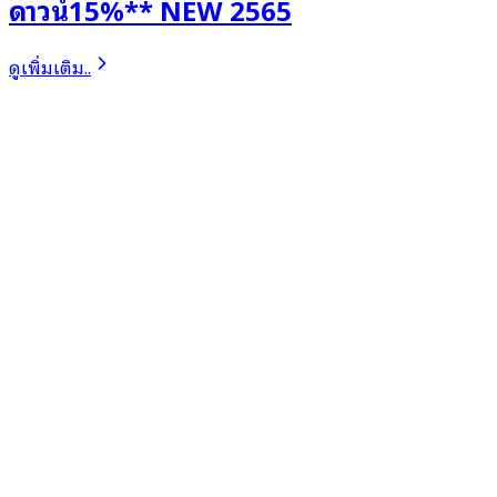
ดาวน์15%** NEW 2565
ดูเพิ่มเติม..