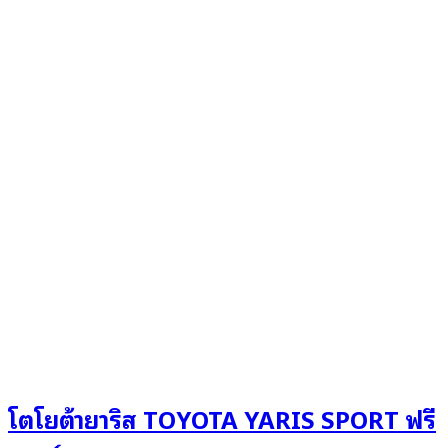
โตโยต้ายาริส TOYOTA YARIS SPORT ฟรี