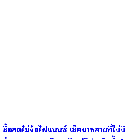
ซื้อสดไม่ง้อไฟแนนซ์ เช็คมาหลายที่ไม่มี