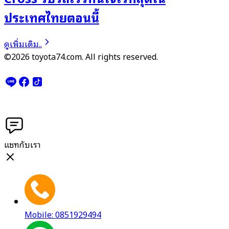
ประเทศไทยตอนนี้
ดูเพิ่มเติม..
©2026 toyota74.com. All rights reserved.
แชทกับเรา
Mobile: 0851929494