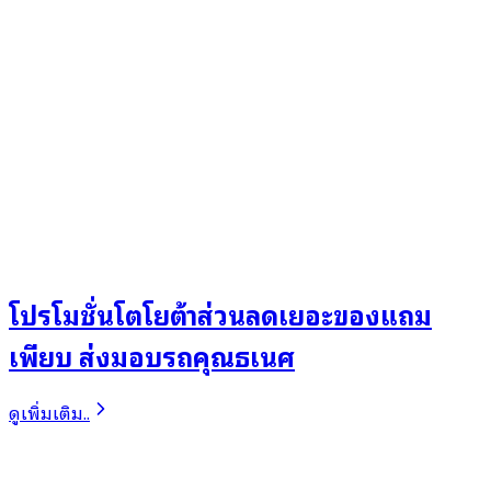
โปรโมชั่นโตโยต้าส่วนลดเยอะของแถม
เพียบ ส่งมอบรถคุณธเนศ
ดูเพิ่มเติม..