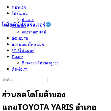
Skip
หน้าแรก
to
โปรโมชั่น
content
ข่าวสาร
โตโยต้าโปรแรงเวอร์
ป้ายแดง
จองรถออนไลน์
ส่งมอบรถ
ขอสินเชื่อรีไฟแนนซ์
รีวิวรีไฟแนนซ์
มือสอง
ตีราคารถ ให้ราคาสูงงง
ติดต่อเรา
Search
for:
ส่วนลดโตโยต้าของ
แถมTOYOTA YARIS อำเภอ