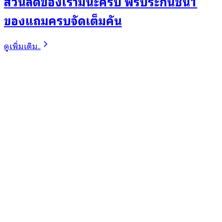
ส่วนลดของเรามีนะครับ ฟรีประกันชั้น1
ของแถมครบจัดเต็มคัน
ดูเพิ่มเติม..