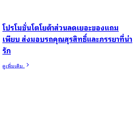
โปรโมชั่นโตโยต้าส่วนลดเยอะของแถม
เพียบ ส่งมอบรถคุณสุรสิทธิ์และภรรยาที่น่า
รัก
ดูเพิ่มเติม..