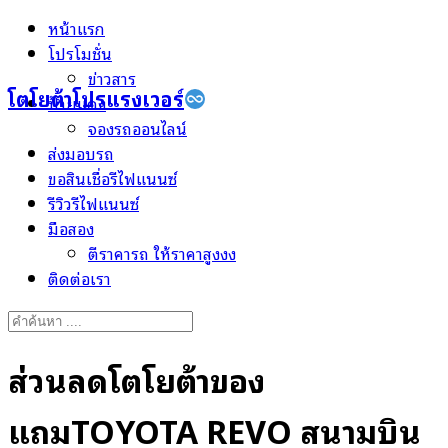
Skip
หน้าแรก
to
โปรโมชั่น
content
ข่าวสาร
โตโยต้าโปรแรงเวอร์
ป้ายแดง
จองรถออนไลน์
ส่งมอบรถ
ขอสินเชื่อรีไฟแนนซ์
รีวิวรีไฟแนนซ์
มือสอง
ตีราคารถ ให้ราคาสูงงง
ติดต่อเรา
Search
for:
ส่วนลดโตโยต้าของ
แถมTOYOTA REVO สนามบิน