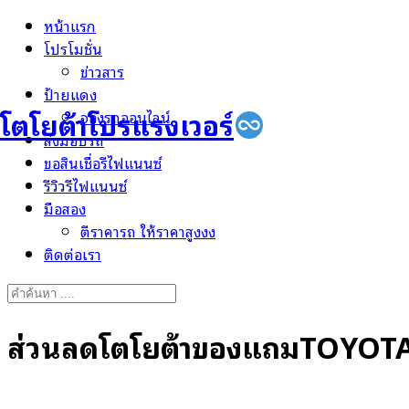
Skip
หน้าแรก
to
โปรโมชั่น
content
ข่าวสาร
ป้ายแดง
โตโยต้าโปรแรงเวอร์
จองรถออนไลน์
ส่งมอบรถ
ขอสินเชื่อรีไฟแนนซ์
รีวิวรีไฟแนนซ์
มือสอง
ตีราคารถ ให้ราคาสูงงง
ติดต่อเรา
Search
for:
ส่วนลดโตโยต้าของแถมTOYOTA