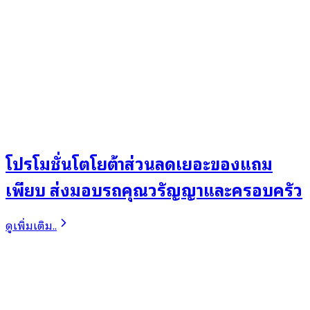
โปรโมชั่นโตโยต้าส่วนลดเยอะของแถม
เพียบ ส่งมอบรถคุณวรัญญาและครอบครัว
ดูเพิ่มเติม..