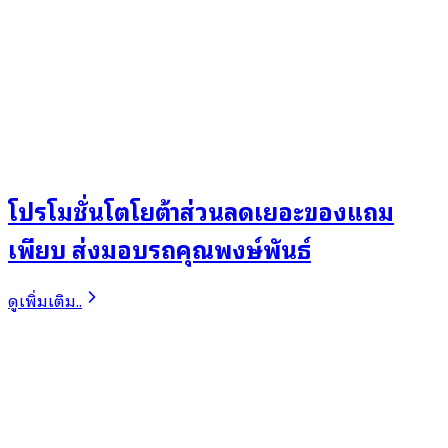
โปรโมชั่นโตโยต้าส่วนลดเยอะของแถม
เพียบ ส่งมอบรถคุณพงษ์พันธ์
ดูเพิ่มเติม..