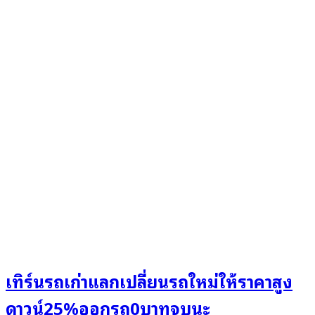
เทิร์นรถเก่าแลกเปลี่ยนรถใหม่ให้ราคาสูง
ดาวน์25%ออกรถ0บาทจบนะ