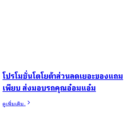
โปรโมชั่นโตโยต้าส่วนลดเยอะของแถม
เพียบ ส่งมอบรถคุณอ๋อมแอ๋ม
ดูเพิ่มเติม..