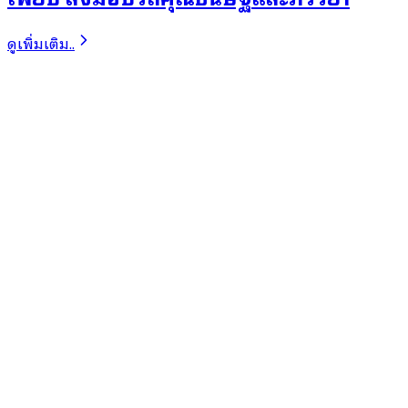
ดูเพิ่มเติม..