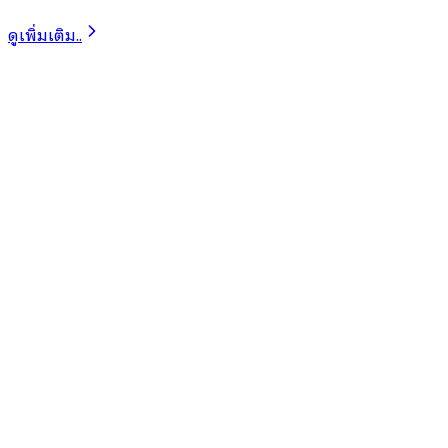
ดูเพิ่มเติม..