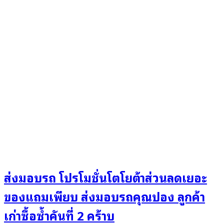
ส่งมอบรถ โปรโมชั่นโตโยต้าส่วนลดเยอะ
ของแถมเพียบ ส่งมอบรถคุณปอง ลูกค้า
เก่าซื้อซ้ำคันที่ 2 คร้าบ