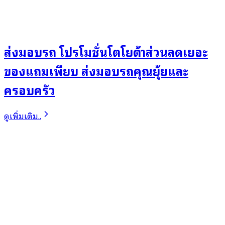
ส่งมอบรถ โปรโมชั่นโตโยต้าส่วนลดเยอะ
ของแถมเพียบ ส่งมอบรถคุณยุ้ยและ
ครอบครัว
ดูเพิ่มเติม..