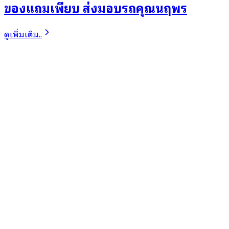
ของแถมเพียบ ส่งมอบรถคุณนฤพร
ดูเพิ่มเติม..