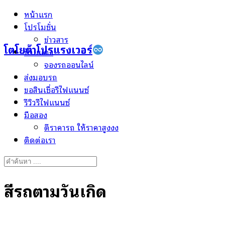
Skip
หน้าแรก
to
โปรโมชั่น
content
ข่าวสาร
โตโยต้าโปรแรงเวอร์
ป้ายแดง
จองรถออนไลน์
ส่งมอบรถ
ขอสินเชื่อรีไฟแนนซ์
รีวิวรีไฟแนนซ์
มือสอง
ตีราคารถ ให้ราคาสูงงง
ติดต่อเรา
Search
for:
สีรถตามวันเกิด